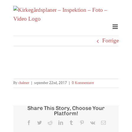
Skip
to
content
Forrige
By
chalmer
|
september 22nd, 2017
|
0 Kommentarer
Share This Story, Choose Your
Platform!
Facebook
Twitter
Reddit
LinkedIn
Tumblr
Pinterest
Vk
E-
mail